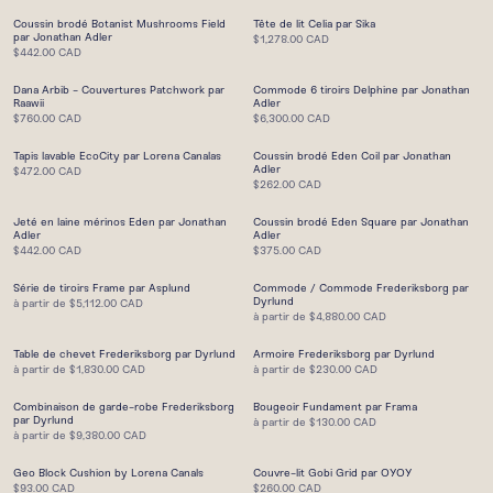
Coussin brodé Botanist Mushrooms Field
Tête de lit Celia par Sika
par Jonathan Adler
$1,278.00 CAD
$442.00 CAD
Dana Arbib - Couvertures Patchwork par
Commode 6 tiroirs Delphine par Jonathan
Raawii
Adler
$760.00 CAD
$6,300.00 CAD
Tapis lavable EcoCity par Lorena Canalas
Coussin brodé Eden Coil par Jonathan
Adler
$472.00 CAD
$262.00 CAD
Jeté en laine mérinos Eden par Jonathan
Coussin brodé Eden Square par Jonathan
Adler
Adler
$442.00 CAD
$375.00 CAD
Série de tiroirs Frame par Asplund
Commode / Commode Frederiksborg par
Dyrlund
à partir de
$5,112.00 CAD
à partir de
$4,880.00 CAD
Table de chevet Frederiksborg par Dyrlund
Armoire Frederiksborg par Dyrlund
à partir de
$1,830.00 CAD
à partir de
$230.00 CAD
Combinaison de garde-robe Frederiksborg
Bougeoir Fundament par Frama
par Dyrlund
à partir de
$130.00 CAD
à partir de
$9,380.00 CAD
Geo Block Cushion by Lorena Canals
Couvre-lit Gobi Grid par OYOY
$93.00 CAD
$260.00 CAD