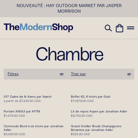
NOUVEAUTÉ : HAY OUTDOOR MARKET PAR JASPER
MORRISON
Chambre
Filtres
Trier par
017 Cadre de lit Aamu par Vaarnii
Buffet 62, 6 tiroirs par Gubi
à partir de
$7,243.00 CAD
$11,879.00 CAD
Portant ANGUI par AYTM
Lit de repos Aspen par Jonathan Adler
$1,478.00 CAD
$6,750.00 CAD
Commode Bond à six tiroirs par Jonathan
Grand Oreiller Brodé Champignons
Adler
Botaniste par Jonathan Adler
$6,300.00 CAD
$525.00 CAD