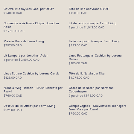
Couvre-lit à rayures Gobi par OYOY
Tête de lit à chevrons OYOY
$240.00 CAD
$430.00 CAD
Commode à six tiroirs Kiki par Jonathan
Lit de repos Kona par Ferm Living
Adler
à partir de
$1,013.00 CAD
$6,750.00 CAD
Matelas Kona de Ferm Living
Table d'appoint Kona par Ferm Living
$797.00 CAD
$293.00 CAD
Lit Lampert par Jonathan Adler
Lines Rectangular Cushion by Lorena
Canals
à partir de
$9,487.00 CAD
$105.00 CAD
Lines Square Cushion by Lorena Canals
Tête de lit Natalia par Sika
$128.00 CAD
$1,278.00 CAD
Nicholai Wiig-Hansen - Brush Blankets par
Cadre de lit Notch par Normann
Raawii
Copenhagen
$760.00 CAD
à partir de
$878.00 CAD
Dessus-de-lit Offset par Ferm Living
Olimpia Zagnoli - Couvertures Teenagers
from Mars par Raawii
$321.00 CAD
$760.00 CAD