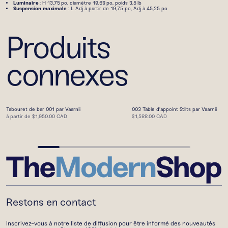
Luminaire
: H 13,75 po, diamètre 19,68 po, poids 3,5 lb
Suspension maximale
: L Adj à partir de 19,75 po, Adj à 45,25 po
Produits
connexes
Tabouret de bar 001 par Vaarnii
003 Table d'appoint Stilts par Vaarnii
à partir de
$1,950.00 CAD
$1,588.00 CAD
Restons en contact
Inscrivez-vous à notre liste de diffusion pour être informé des nouveautés