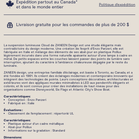
Expédition partout au Canada*
Politique d'expédition
et dans le monde entier
Livraison gratuite pour les commandes de plus de 200 $
La suspension lumineuse Cloud de ZANEEN Design est une étude élégante mais
contradictoire du design moderne. Une création de l'esprit d'Enzo Panzeri, elle est
fabriquée en Italie et mélange des éléments de ses abat-jour en plastique Polilux
légèrement incurvés dans une forme naturelle apaisante autour d'une lampe à cadre en
métal. De petits espaces entre les couches laissent passer des points de lumière sans
interruption, ajoutant du caractère à l'ambiance chaleureuse dégagée par le reste du
luminaire.
ZANEEN design, une entreprise familiale d'éclairage, est basée à Toronto, au Canada, et a
été fondée en 1981. Ils créent des éclairages modernes et contemporains innovants qui
intègrent des technologies de pointe. Leurs conceptions décoratives, architecturales et
extérieures vont des appliques murales minimalistes à LED aux pendentifs élégants et
colorés, et ils sont connus pour créer des installations de haut niveau pour des
organisations comme Disneyworld, Six Flags et Atlantic City's Show Boat.
Caractéristiques:
Conception : Enzo Panzeri
Fabriqué en : Italie
Évaluations :
Classement de l'emplacement : répertorié UL
Caractéristiques:
Plastique autour d'un cadre métallique
Abat-jour Polilux
Informations sur la gradation : Standard
Dimensions: